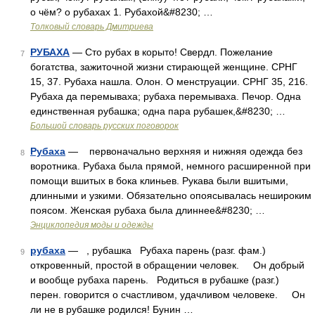
о чём? о рубахах 1. Рубахой&#8230; …
Толковый словарь Дмитриева
РУБАХА
— Сто рубах в корыто! Свердл. Пожелание
7
богатства, зажиточной жизни стирающей женщине. СРНГ
15, 37. Рубаха нашла. Олон. О менструации. СРНГ 35, 216.
Рубаха да перемываха; рубаха перемываха. Печор. Одна
единственная рубашка; одна пара рубашек,&#8230; …
Большой словарь русских поговорок
Рубаха
— первоначально верхняя и нижняя одежда без
8
воротника. Рубаха была прямой, немного расширенной при
помощи вшитых в бока клиньев. Рукава были вшитыми,
длинными и узкими. Обязательно опоясывалась нешироким
поясом. Женская рубаха была длиннее&#8230; …
Энциклопедия моды и одежды
рубаха
— , рубашка Рубаха парень (разг. фам.)
9
откровенный, простой в обращении человек. Он добрый
и вообще рубаха парень. Родиться в рубашке (разг.)
перен. говорится о счастливом, удачливом человеке. Он
ли не в рубашке родился! Бунин …