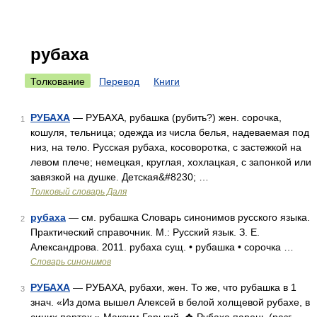
рубаха
Толкование
Перевод
Книги
РУБАХА
— РУБАХА, рубашка (рубить?) жен. сорочка,
1
кошуля, тельница; одежда из числа белья, надеваемая под
низ, на тело. Русская рубаха, косоворотка, с застежкой на
левом плече; немецкая, круглая, хохлацкая, с запонкой или
завязкой на душке. Детская&#8230; …
Толковый словарь Даля
рубаха
— см. рубашка Словарь синонимов русского языка.
2
Практический справочник. М.: Русский язык. З. Е.
Александрова. 2011. рубаха сущ. • рубашка • сорочка …
Словарь синонимов
РУБАХА
— РУБАХА, рубахи, жен. То же, что рубашка в 1
3
знач. «Из дома вышел Алексей в белой холщевой рубахе, в