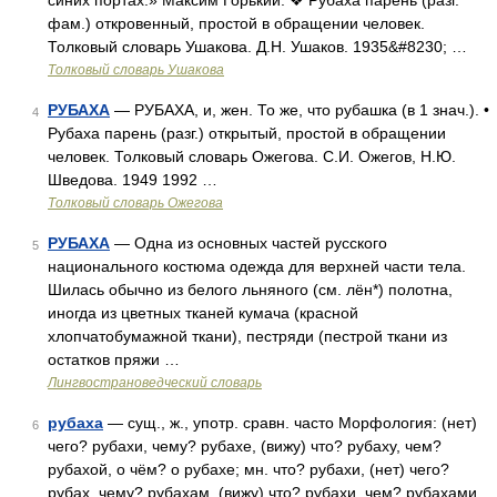
синих портах.» Максим Горький. ❖ Рубаха парень (разг.
фам.) откровенный, простой в обращении человек.
Толковый словарь Ушакова. Д.Н. Ушаков. 1935&#8230; …
Толковый словарь Ушакова
РУБАХА
— РУБАХА, и, жен. То же, что рубашка (в 1 знач.). •
4
Рубаха парень (разг.) открытый, простой в обращении
человек. Толковый словарь Ожегова. С.И. Ожегов, Н.Ю.
Шведова. 1949 1992 …
Толковый словарь Ожегова
РУБАХА
— Одна из основных частей русского
5
национального костюма одежда для верхней части тела.
Шилась обычно из белого льняного (см. лён*) полотна,
иногда из цветных тканей кумача (красной
хлопчатобумажной ткани), пестряди (пестрой ткани из
остатков пряжи …
Лингвострановедческий словарь
рубаха
— сущ., ж., употр. сравн. часто Морфология: (нет)
6
чего? рубахи, чему? рубахе, (вижу) что? рубаху, чем?
рубахой, о чём? о рубахе; мн. что? рубахи, (нет) чего?
рубах, чему? рубахам, (вижу) что? рубахи, чем? рубахами,